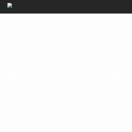
ABLAUF HOCHZEIT
ALL DAS WAS IHR WISSEN SOLLTET
Jedes Paar ist anders und individuell. Daher ist es wichtig,
sich nicht nach dem Fotografen zu richten, sondern der
Fotograf sollte sich nach Euch richten. Auf Eure Wünsche
eingehen, aber auch beratend zur Seite stehen. Deshalb gibt
es bei mir normalerweise folgende Abläufe.
Das Vorgespräch
Mir ist es wichtig, eine persönliche Beziehung zu Euch
aufzubauen. Ich sehe mich nicht nur als Dienstleister,
der sein Handwerk macht und wieder verschwindet.
Nein. Ich möchte, dass Ihr am Ende zufrieden seid und
Euch die Bilder viele glückliche Erinnerungen
schenken.